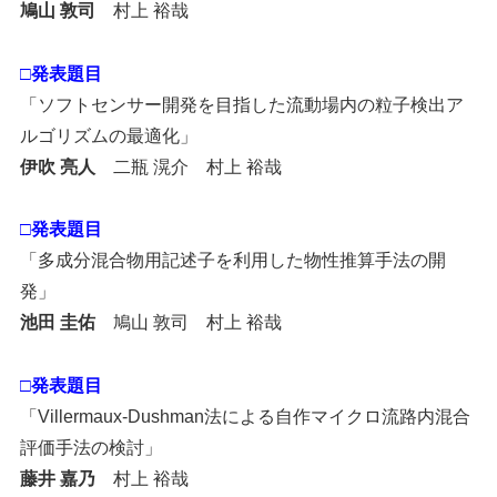
鳩山 敦司
村上 裕哉
□発表題目
「ソフトセンサー開発を目指した流動場内の粒子検出ア
ルゴリズムの最適化」
伊吹 亮人
二瓶 滉介 村上 裕哉
□発表題目
「多成分混合物用記述子を利用した物性推算手法の開
発」
池田 圭佑
鳩山 敦司 村上 裕哉
□発表題目
「Villermaux-Dushman法による自作マイクロ流路内混合
評価手法の検討」
藤井 嘉乃
村上 裕哉