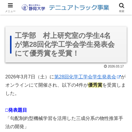
サイトマップ
アクセス
リンク集
お問い合わせ
English
メニュー
検索
工学部 村上研究室の学生4名
が第28回化学工学会学生発表会
にて優秀賞を受賞！
2026.03.17
2026年3月7日（土）に
第28回化学工学会学生発表会
が
オンラインにて開催され、以下の4件が
優秀賞
を受賞しま
した。
□発表題目
「勾配制約型機械学習を活用した三成分系の物性推算手
法の開発」