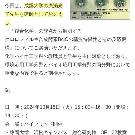
今回は、
成蹊大学の廣瀨光
了先生を講師としてお迎え
し
、
『「複合化学」の観点から解明する
クロロフィル生合成酵素BciCの基質特異性とその反応機
構』についてご講演いただきます。
化学バイオ工学科の教職員と学生を主に対象としており、
環境応用工学分野とバイオ応用工学分野の両分野において
重要な内容であると期待されます。
記
日 時：2024年10月15日（火）15：00～16：30（開場：
14：30～）
会 場：ハイブリッド開催
・静岡大学 浜松キャンパス 総合研究棟 3F 32教室