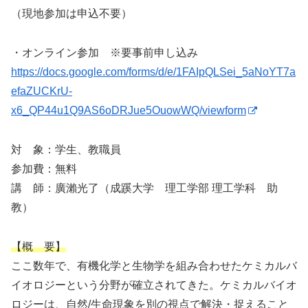
（現地参加は申込不要）
・オンライン参加 ※要事前申し込み
https://docs.google.com/forms/d/e/1FAIpQLSei_5aNoYT7a
efaZUCKrU-
x6_QP44u1Q9AS6oDRJue5OuowWQ/viewform
対 象：学生、教職員
参加費：無料
講 師：廣瀨光了（成蹊大学 理工学部 理工学科 助
教）
【概 要】
ここ数年で、有機化学と生物学を組み合わせたケミカルバ
イオロジーという分野が確立されてきた。ケミカルバイオ
ロジーは、自然/生命現象を別の視点で解決・捉えること