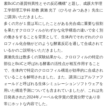
素BciCの基質特異性とその反応機構” と題し、成蹊大学理
工学部理工学科 助教 廣瀨 光了（ひろせ みつあき）先生に
ご講演いただきました。
多くの方が１度は耳にしたことがある光合成に重要な役割
を果たすクロロフィルがわずかな化学構造の違いで全く別
の働きをすることを背景として、生体内でそれぞれのクロ
ロフィル化合物がどのような酵素反応を通して合成されて
いるかのご説明をいただきました。
廣瀨先生は数多くの実験結果から、クロロフィルの特定の
部位とBciCと呼ばれる酵素の活性点が相互作用すること
で、生体内で特定のクロロフィル構造が効率的に合成され
ていることを解明されました。また、講演にはアルファフ
ォールドと呼ばれる生体シミュレーションソフトウェアを
用いた構造予測についても含まれていましたが、これは先
日発表された2024年ノーベル化学賞の受賞分野であり非
常にホットな内容でした。