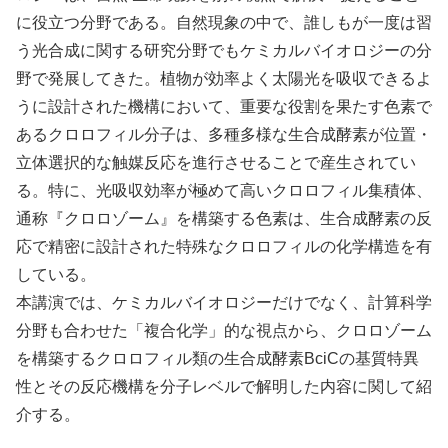
に役立つ分野である。自然現象の中で、誰しもが一度は習
う光合成に関する研究分野でもケミカルバイオロジーの分
野で発展してきた。植物が効率よく太陽光を吸収できるよ
うに設計された機構において、重要な役割を果たす色素で
あるクロロフィル分子は、多種多様な生合成酵素が位置・
立体選択的な触媒反応を進行させることで産生されてい
る。特に、光吸収効率が極めて高いクロロフィル集積体、
通称『クロロゾーム』を構築する色素は、生合成酵素の反
応で精密に設計された特殊なクロロフィルの化学構造を有
している。
本講演では、ケミカルバイオロジーだけでなく、計算科学
分野も合わせた「複合化学」的な視点から、クロロゾーム
を構築するクロロフィル類の生合成酵素BciCの基質特異
性とその反応機構を分子レベルで解明した内容に関して紹
介する。