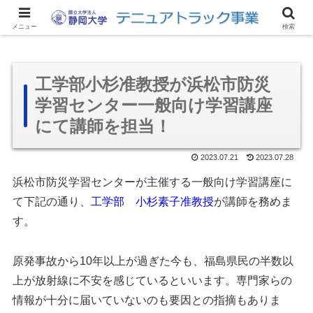
サイトマップ
アクセス
リンク集
お問い合わせ
English
メニュー
検索
工学部小杉准教授が浜松市防災
学習センター一般向け学習講座
にて講師を担当！
2023.07.21
2023.07.28
浜松市防災学習センターが主催する一般向け学習講座に
て下記の通り、
工学部 小杉素子准教授
が講師を務めま
す。
原発事故から10年以上が過ぎた今も、福島県民の半数以
上が放射線に不安を感じているといいます。専門家らの
情報が十分に届いていないのも要因との指摘もありま