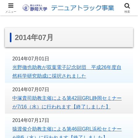
サイトマップ
アクセス
リンク集
お問い合わせ
English
メニュー
検索
2014年07月
2014年07月01日
光野徹也助教が双葉電子記念財団 平成26年度自
然科学研究助成に採択されました
2014年07月07日
中塚貴司助教主催による第42回GRL静岡セミナー
が7/16（水）に行われます【終了しました】
2014年07月17日
猿渡俊介助教主催による第46回GRL浜松セミナー
が8/6（水）に行われます【終了しました】