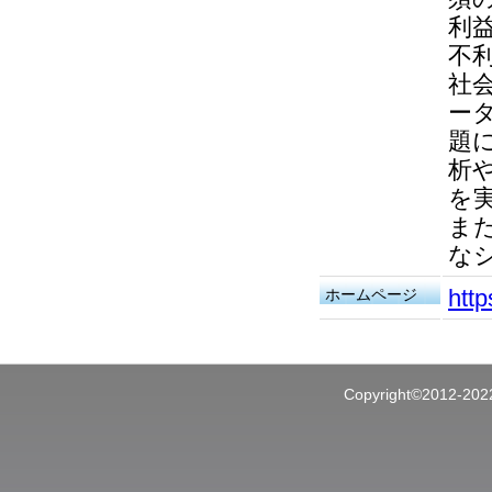
利
不
社
ー
題
析
を
ま
な
http
ホームページ
Copyright©201