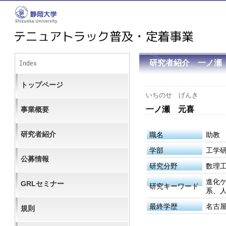
研究者紹介 一ノ瀬
トップページ
いちのせ げんき
一ノ瀬 元喜
事業概要
研究者紹介
職名
助教
学部
工学
公募情報
研究分野
数理
進化
GRLセミナー
研究キーワード
系、
最終学歴
名古
規則