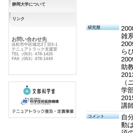
静岡大学について
リンク
20
研究暦
雑
お問い合わせ先
20
浜松市中区城北3丁目5-1
テニュアトラック支援室
ら
TEL（053）478-1426
20
FAX（053）478-1449
助
20
（
学
20
講
自
コメント
動
須